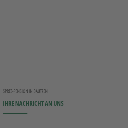
in der über 1000-jährigen Stadt Bautzen
SPREE-PENSION IN BAUTZEN
IHRE NACHRICHT AN UNS